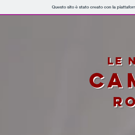
Questo sito è stato creato con la piattafo
le 
CA
R